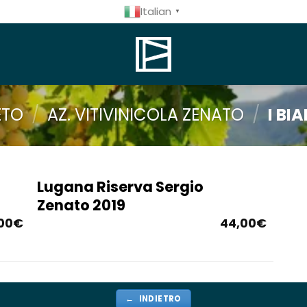
Italian
▼
ETO
/
AZ. VITIVINICOLA ZENATO
/
I BI
Lugana Riserva Sergio
Zenato 2019
00
€
44,00
€
← INDIETRO