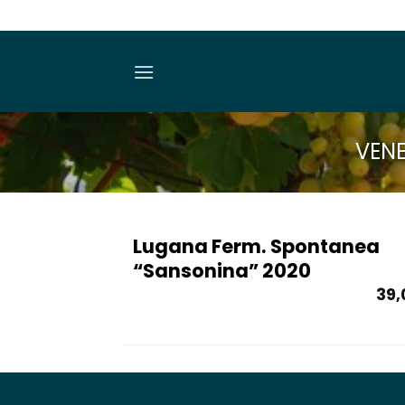
Salta
ai
contenuti
VEN
Lugana Ferm. Spontanea
“Sansonina” 2020
39,