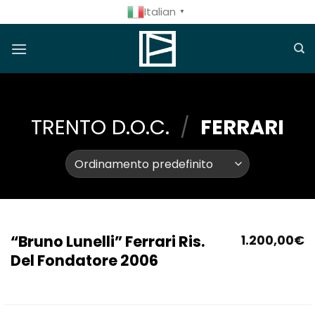
Salta
Italian
▼
ai
contenuti
TRENTO D.O.C.
/
FERRARI
“Bruno Lunelli” Ferrari Ris.
1.200,00
€
Del Fondatore 2006