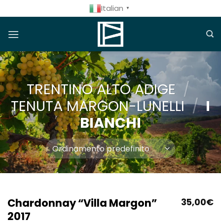
Salta
Italian
▼
ai
contenuti
TRENTINO ALTO ADIGE
/
TENUTA MARGON-LUNELLI
/
I
BIANCHI
Chardonnay “Villa Margon”
35,00
€
2017