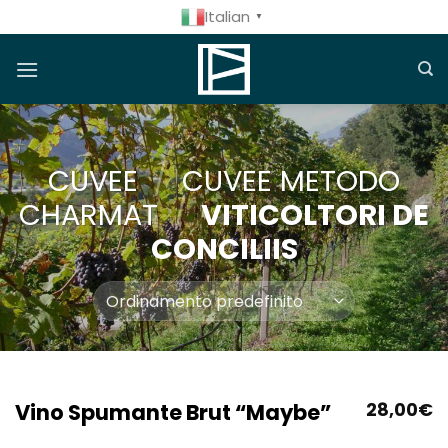
Salta
Italian
▼
ai
contenuti
CUVEE
/
CUVEE METODO
CHARMAT
/
VITICOLTORI DE
CONCILIIS
Vino Spumante Brut “Maybe”
28,00
€