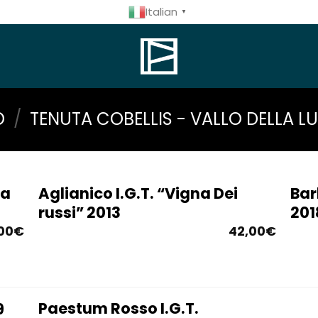
Italian
▼
O
/
TENUTA COBELLIS - VALLO DELLA L
na
Aglianico I.G.T. “Vigna Dei
Bar
russi” 2013
201
00
€
42,00
€
Paestum Rosso I.G.T.
9