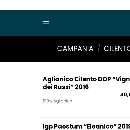
Salta
ai
contenuti
CAMPANIA
/
CILENT
Aglianico Cilento DOP “Vig
dei Russi” 2016
40,
100% Aglianico
Igp Paestum “Eleanico” 201