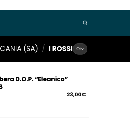
UCANIA (SA)
/
I ROSSI
bera D.O.P. “Eleanico”
8
23,00
€