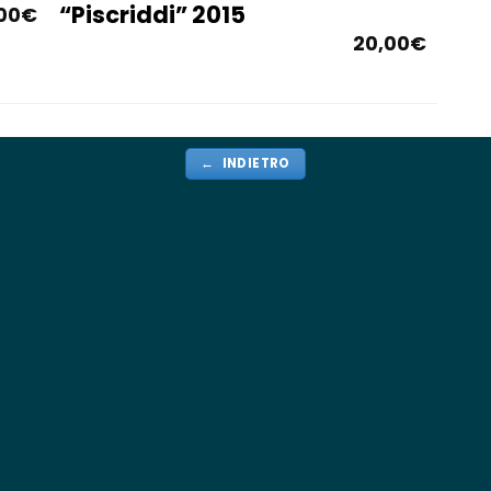
“Piscriddi” 2015
,00
€
20,00
€
← INDIETRO