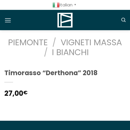
Salta
Italian
▼
ai
contenuti
PIEMONTE
/
VIGNETI MASSA
/
I BIANCHI
Timorasso “Derthona” 2018
27,00
€