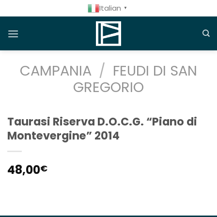
Salta
Italian
▼
ai
contenuti
CAMPANIA
/
FEUDI DI SAN
GREGORIO
Taurasi Riserva D.O.C.G. “Piano di
Montevergine” 2014
48,00
€