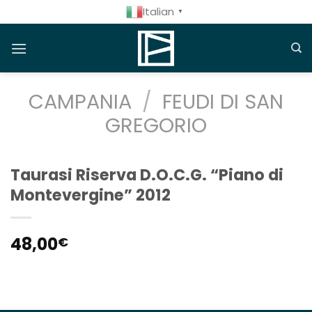
Salta
Italian
▼
ai
contenuti
CAMPANIA
/
FEUDI DI SAN
GREGORIO
Taurasi Riserva D.O.C.G. “Piano di
Montevergine” 2012
48,00
€