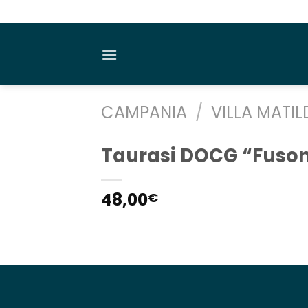
Salta
ai
contenuti
CAMPANIA
/
VILLA MATIL
Taurasi DOCG “Fuson
48,00
€