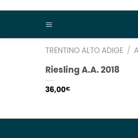
Salta
ai
contenuti
TRENTINO ALTO ADIGE
/
A
Riesling A.A. 2018
36,00
€