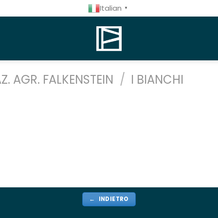
Italian
▼
Z. AGR. FALKENSTEIN
/
I BIANCHI
← INDIETRO