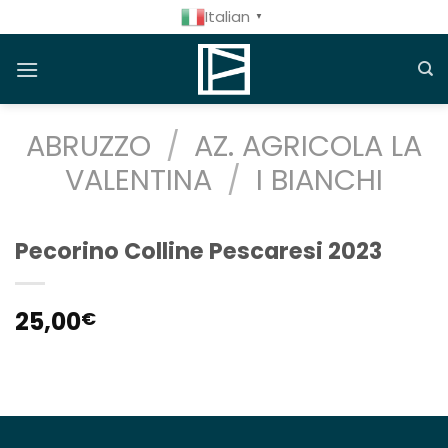
Salta
Italian
▼
ai
contenuti
ABRUZZO
/
AZ. AGRICOLA LA
VALENTINA
/
I BIANCHI
Pecorino Colline Pescaresi 2023
25,00
€