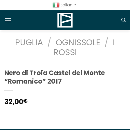
Salta
Italian
▼
ai
contenuti
PUGLIA
/
OGNISSOLE
/
I
ROSSI
Nero di Troia Castel del Monte
“Romanico” 2017
32,00
€