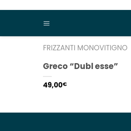
Salta
ai
contenuti
FRIZZANTI MONOVITIGNO
Greco “Dubl esse”
49,00
€