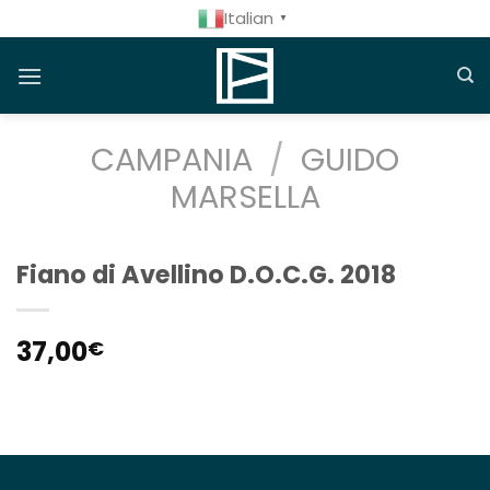
Salta
Italian
▼
ai
contenuti
CAMPANIA
/
GUIDO
MARSELLA
Fiano di Avellino D.O.C.G. 2018
37,00
€