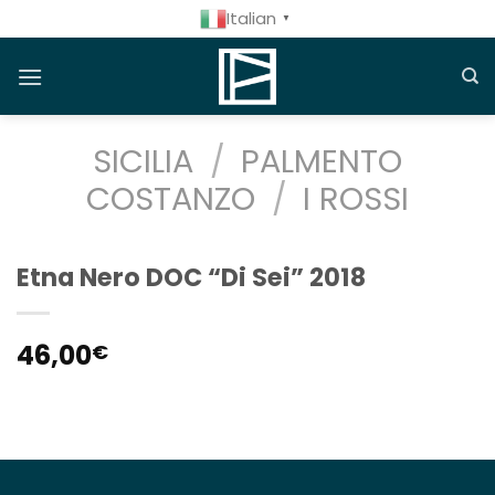
Salta
Italian
▼
ai
contenuti
SICILIA
/
PALMENTO
COSTANZO
/
I ROSSI
Etna Nero DOC “Di Sei” 2018
46,00
€