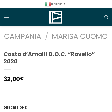
Salta
Italian
▼
ai
contenuti
CAMPANIA
/
MARISA CUOMO
Costa d’Amalfi D.O.C. “Ravello”
2020
32,00
€
DESCRIZIONE