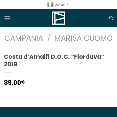
Salta
Italian
▼
ai
contenuti
CAMPANIA
/
MARISA CUOMO
Costa d’Amalfi D.O.C. “Fiorduva”
2019
89,00
€