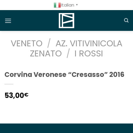
Salta
Italian
▼
ai
contenuti
VENETO
/
AZ. VITIVINICOLA
ZENATO
/
I ROSSI
Corvina Veronese “Cresasso” 2016
53,00
€