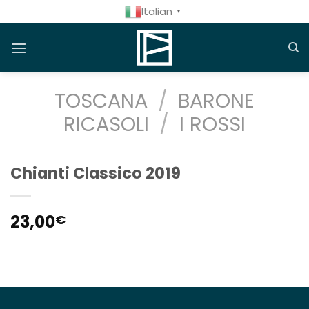
Salta
Italian
▼
ai
contenuti
TOSCANA
/
BARONE
RICASOLI
/
I ROSSI
Chianti Classico 2019
23,00
€