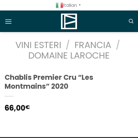
Salta
Italian
▼
ai
contenuti
VINI ESTERI
/
FRANCIA
/
DOMAINE LAROCHE
Chablis Premier Cru “Les
Montmains” 2020
66,00
€