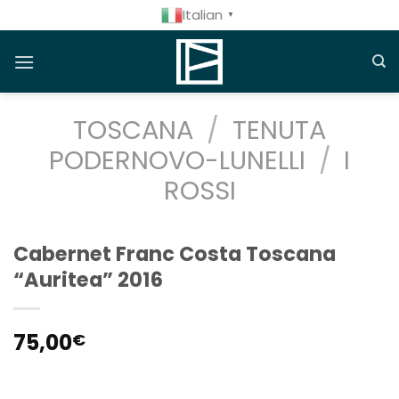
Salta
Italian
▼
ai
contenuti
TOSCANA
/
TENUTA
PODERNOVO-LUNELLI
/
I
ROSSI
Cabernet Franc Costa Toscana
“Auritea” 2016
75,00
€