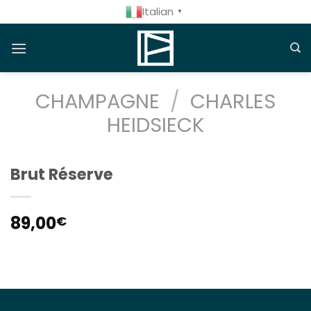
Salta
Italian
▼
ai
contenuti
CHAMPAGNE
/
CHARLES
HEIDSIECK
Brut Réserve
89,00
€