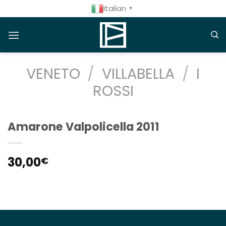
Salta
Italian
▼
ai
contenuti
VENETO
/
VILLABELLA
/
I
ROSSI
Amarone Valpolicella 2011
30,00
€