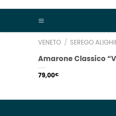
Salta
ai
contenuti
VENETO
/
SEREGO ALIGHI
Amarone Classico “V
79,00
€