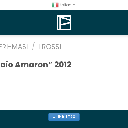
Italian
▼
ERI-MASI
/
I ROSSI
aio Amaron” 2012
← INDIETRO