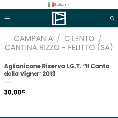
Salta
Italian
▼
ai
contenuti
CAMPANIA
/
CILENTO
/
CANTINA RIZZO - FELITTO (SA)
Aglianicone Riserva I.G.T. “Il Canto
della Vigna” 2013
30,00
€