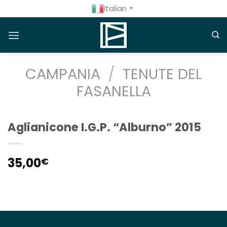
Salta
Italian
▼
ai
contenuti
CAMPANIA
/
TENUTE DEL
FASANELLA
Aglianicone I.G.P. “Alburno” 2015
35,00
€