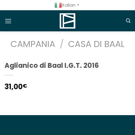
Salta
Italian
▼
ai
contenuti
CAMPANIA
/
CASA DI BAAL
Aglianico di Baal I.G.T. 2016
31,00
€