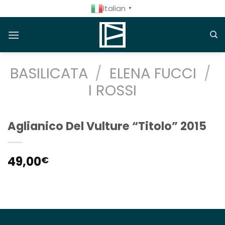
Salta
Italian
▼
ai
contenuti
BASILICATA
/
ELENA FUCCI
/
I ROSSI
Aglianico Del Vulture “Titolo” 2015
49,00
€