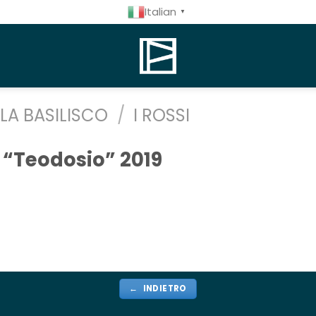
Italian
▼
LA BASILISCO
/
I ROSSI
e “Teodosio” 2019
← INDIETRO