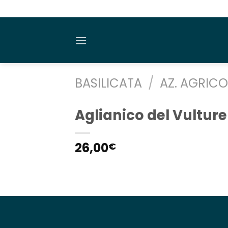
Salta
ai
contenuti
BASILICATA
/
AZ. AGRICO
Aglianico del Vultur
26,00
€