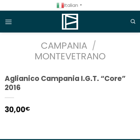
Salta
Italian
▼
ai
contenuti
CAMPANIA
/
MONTEVETRANO
Aglianico Campania I.G.T. “Core”
2016
30,00
€