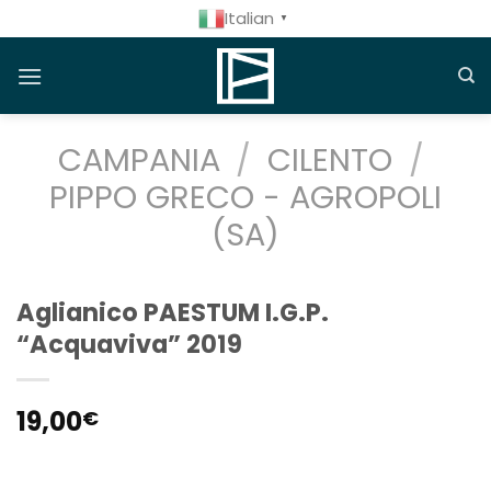
Salta
Italian
▼
ai
contenuti
CAMPANIA
/
CILENTO
/
PIPPO GRECO - AGROPOLI
(SA)
Aglianico PAESTUM I.G.P.
“Acquaviva” 2019
19,00
€